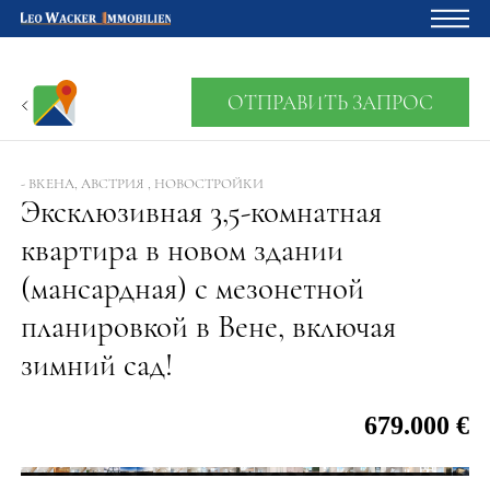
Главная
ОТПРАВИТЬ ЗАПРОС
Владельцам
О нас
- ВКЕНА, АВСТРИЯ , НОВОСТРОЙКИ
Эксклюзивная 3,5-комнатная
Девелопмент
квартира в новом здании
Кредитный калькулятор
(мансардная) с мезонетной
Контакты
планировкой в Вене, включая
Отзыв
зимний сад!
679.000 €