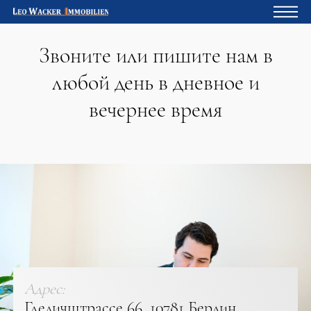
Звоните или пишите нам в
Главная
любой день в дневное и
Владельцам
вечернее время
О нас
Девелопмент
Кредитный калькулятор
Контакты
Отзыв
Адрес:
Гледичштрассе 66, 10781 Берлин