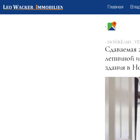
Главная
Вла
- НОЙКЁЛЬН , 
Сдаваемая 
лепниной и
здания в Н