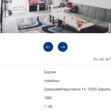
2
61,06 m
Берлин
Нойкёльн
Брауншвейгерштрассе 14, 12055 Берлин,
1880
1. OG