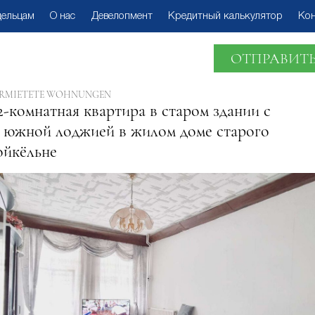
дельцам
О нас
Девелопмент
Кредитный калькулятор
Ко
ОТПРАВИТЬ
VERMIETETE WOHNUNGEN
2-комнатная квартира в старом здании с
 южной лоджией в жилом доме старого
ойкёльне