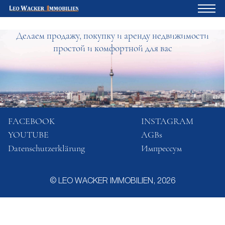
Делаем продажу, покупку и аренду недвижимости
Главная
простой и комфортной для вас
Владельцам
О нас
Девелопмент
Кредитный калькулятор
FACEBOOK
INSTAGRAM
YOUTUBE
AGBs
Контакты
Datenschutzerklärung
Импрессум
Отзыв
© LEO WACKER IMMOBILIEN, 2026