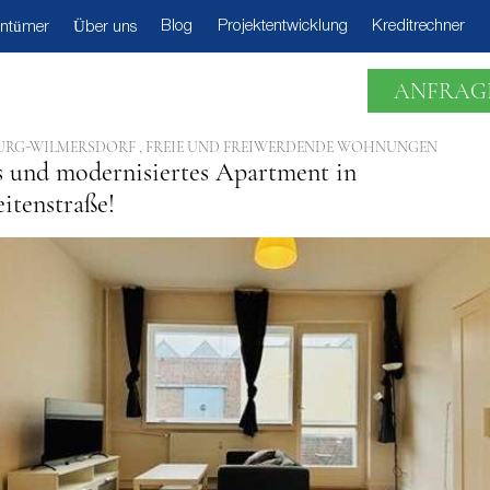
Blog
Projektentwicklung
Kreditrechner
entümer
Über uns
ANFRAG
URG-WILMERSDORF , FREIE UND FREIWERDENDE WOHNUNGEN
s und modernisiertes Apartment in
itenstraße!