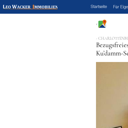
Startseite
Für Eig
- CHARLOTTENB
Bezugsfreie
Ku’damm-Se