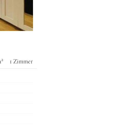
2
m
1 Zimmer