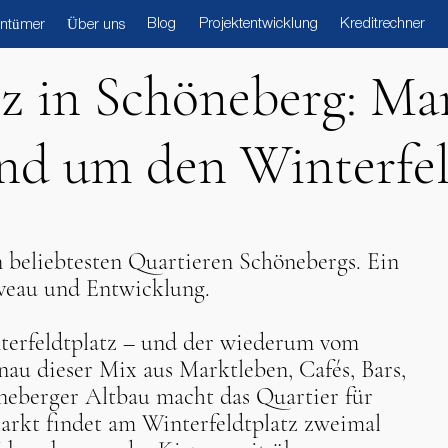
Blog
Projektentwicklung
Kreditrechner
entümer
Über uns
z in Schöneberg: Ma
nd um den Winterfel
 beliebtesten Quartieren Schönebergs. Ein
veau und Entwicklung.
terfeldtplatz – und der wiederum vom
au dieser Mix aus Marktleben, Cafés, Bars,
neberger Altbau macht das Quartier für
Markt findet am Winterfeldtplatz zweimal