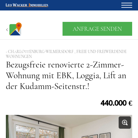
Startseite
ANFRAGE SENDEN
Für Eigentümer
Über uns
- CHARLOTTENBURG-WILMERSDORF , FREIE UND FREIWERDENDE
WOHNUNGEN
Bezugsfreie renovierte 2-Zimmer-
Blog
Wohnung mit EBK, Loggia, Lift an
Projektentwicklung
der Kudamm-Seitenstr.!
Kreditrechner
Kontakte
440.000 €
Widerruf