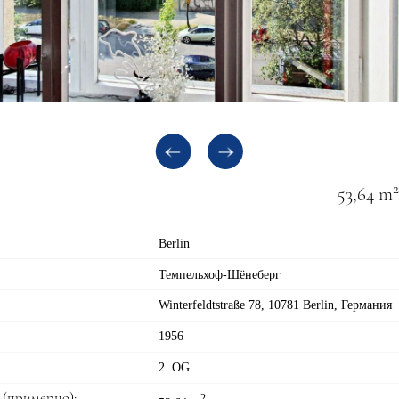
2
53,64 m
Berlin
Темпельхоф-Шёнеберг
Winterfeldtstraße 78, 10781 Berlin, Германия
1956
2. OG
(примерно):
2