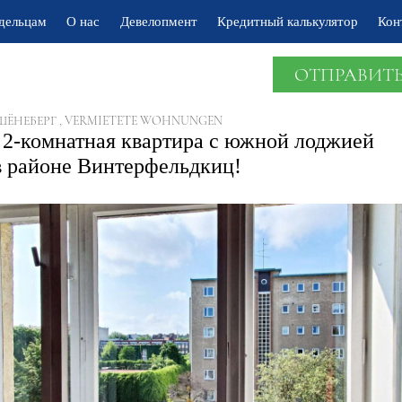
дельцам
О нас
Девелопмент
Кредитный калькулятор
Кон
ОТПРАВИТЬ
ШЁНЕБЕРГ , VERMIETETE WOHNUNGEN
 2-комнатная квартира с южной лоджией
в районе Винтерфельдкиц!