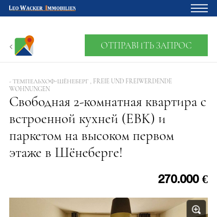
Главная
ОТПРАВИТЬ ЗАПРОС
Владельцам
О нас
- ТЕМПЕЛЬХОФ-ШЁНЕБЕРГ , FREIE UND FREIWERDENDE
WOHNUNGEN
Девелопмент
Свободная 2-комнатная квартира с
встроенной кухней (EBK) и
Кредитный калькулятор
паркетом на высоком первом
Контакты
этаже в Шёнеберге!
Отзыв
270.000 €