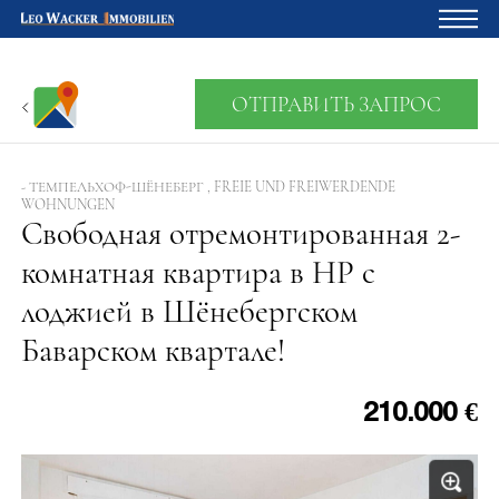
Главная
ОТПРАВИТЬ ЗАПРОС
Владельцам
О нас
- ТЕМПЕЛЬХОФ-ШЁНЕБЕРГ , FREIE UND FREIWERDENDE
WOHNUNGEN
Девелопмент
Свободная отремонтированная 2-
комнатная квартира в HP с
Кредитный калькулятор
лоджией в Шёнебергском
Контакты
Баварском квартале!
Отзыв
210.000 €