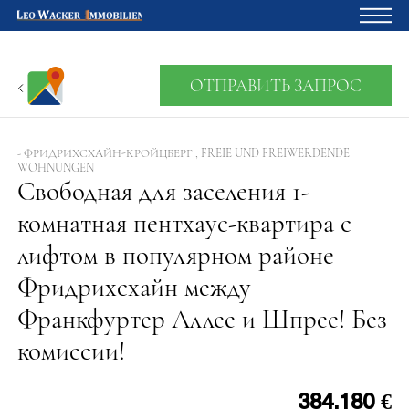
Главная
ОТПРАВИТЬ ЗАПРОС
Владельцам
О нас
- ФРИДРИХСХАЙН-КРОЙЦБЕРГ , FREIE UND FREIWERDENDE
WOHNUNGEN
Девелопмент
Свободная для заселения 1-
комнатная пентхаус-квартира с
Кредитный калькулятор
лифтом в популярном районе
Контакты
Фридрихсхайн между
Отзыв
Франкфуртер Аллее и Шпрее! Без
комиссии!
384.180 €