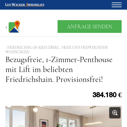
Startseite
ANFRAGE SENDEN
Für Eigentümer
Über uns
- FRIEDRICHSHAIN-KREUZBERG , FREIE UND FREIWERDENDE
WOHNUNGEN
Bezugsfreie, 1-Zimmer-Penthouse
Blog
mit Lift im beliebten
Projektentwicklung
Friedrichshain. Provisionsfrei!
Kreditrechner
Kontakte
384.180 €
Widerruf