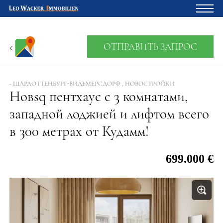
Главная
ОТПРАВИТЬ ЗАПРОС
Владельцам
О нас
- ШАРЛОТТЕНБУРГ-ВИЛЬМЕРСДОРФ , НОВОСТРОЙКИ
Новsq пентхаус с 3 комнатами,
Девелопмент
западной лоджией и лифтом всего
Кредитный калькулятор
в 300 метрах от Кудамм!
Контакты
699.000 €
Отзыв