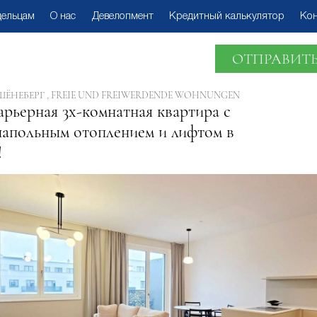
дельцам
О нас
Девелопмент
Кредитный калькулятор
Ко
ОТПРАВИТЬ
ШЁНЕБЕРГ , FREIE UND FREIWERDENDE WOHNUNGEN
арьерная 3х-комнатная квартира с
напольным отоплением и лифтом в
!