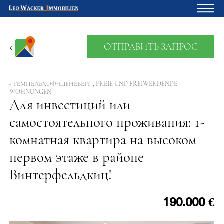
Главная
ОТПРАВИТЬ ЗАПРОС
Владельцам
О нас
- ТЕМПЕЛЬХОФ-ШЁНЕБЕРГ , FREIE UND FREIWERDENDE
WOHNUNGEN
Девелопмент
Для инвестиций или
самостоятельного проживания: 1-
Кредитный калькулятор
комнатная квартира на высоком
Контакты
первом этаже в районе
Отзыв
Винтерфельдкиц!
190.000 €