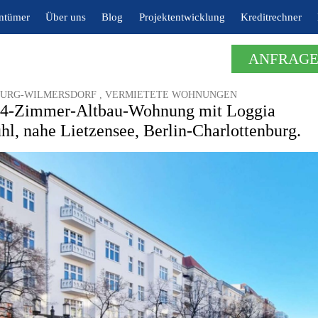
entümer
Über uns
Blog
Projektentwicklung
Kreditrechner
ANFRAGE
BURG-WILMERSDORF , VERMIETETE WOHNUNGEN
 4-Zimmer-Altbau-Wohnung mit Loggia
hl, nahe Lietzensee, Berlin-Charlottenburg.