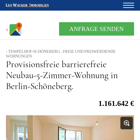
Startseite
ANFRAGE SENDEN
Für Eigentümer
- TEMPELHOF-SCHÖNEBERG , FREIE UND FREIWERDENDE
Über uns
WOHNUNGEN
Provisionsfreie barrierefreie
Blog
Neubau-5-Zimmer-Wohnung in
Projektentwicklung
Berlin-Schöneberg.
Kreditrechner
1.161.642 €
Kontakte
Widerruf