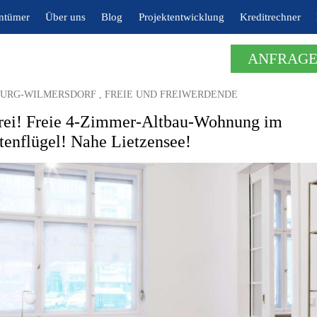
entümer
Über uns
Blog
Projektentwicklung
Kreditrechner
ANFRAGE
URG-WILMERSDORF , FREIE UND FREIWERDENDE
frei! Freie 4-Zimmer-Altbau-Wohnung im
tenflügel! Nahe Lietzensee!