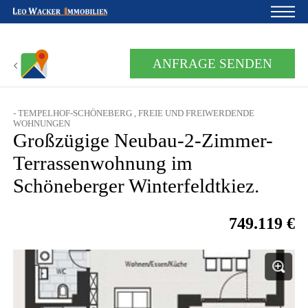
Startseite
ANFRAGE SENDEN
Für Eigentümer
- TEMPELHOF-SCHÖNEBERG , FREIE UND FREIWERDENDE
Über uns
WOHNUNGEN
Großzügige Neubau-2-Zimmer-
Blog
Terrassenwohnung im
Projektentwicklung
Schöneberger Winterfeldtkiez.
Kreditrechner
749.119 €
Kontakte
Widerruf