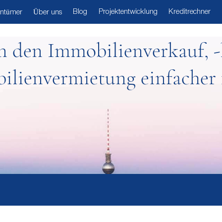
Blog
Projektentwicklung
Kreditrechner
entümer
Über uns
en den Immobilienverkauf, -
lienvermietung einfacher 