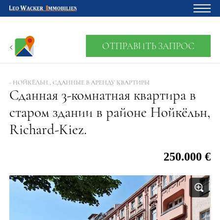
Главная
ОТПРАВИТЬ ЗАПРОС
Владельцам
О нас
- НОЙКЁЛЬН , СДАННЫЕ В АРЕНДУ КВАРТИРЫ
Сданная 3-комнатная квартира в
Девелопмент
старом здании в районе Нойкёльн,
Кредитный калькулятор
Richard-Kiez.
Контакты
250.000 €
Отзыв