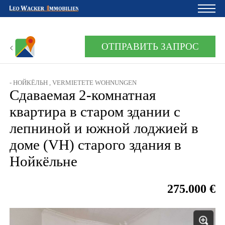
Главная
ОТПРАВИТЬ ЗАПРОС
Владельцам
О нас
- НОЙКЁЛЬН , VERMIETETE WOHNUNGEN
Сдаваемая 2-комнатная
Девелопмент
квартира в старом здании с
Кредитный калькулятор
лепниной и южной лоджией в
Контакты
доме (VH) старого здания в
Нойкёльне
Отзыв
275.000 €