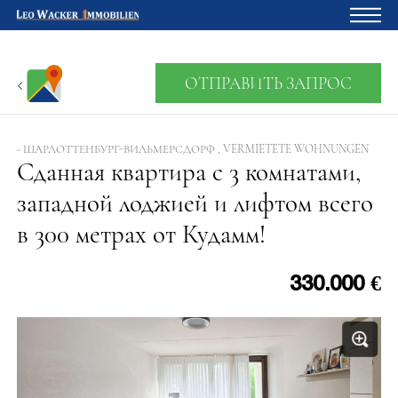
Главная
ОТПРАВИТЬ ЗАПРОС
Владельцам
О нас
- ШАРЛОТТЕНБУРГ-ВИЛЬМЕРСДОРФ , VERMIETETE WOHNUNGEN
Сданная квартира с 3 комнатами,
Девелопмент
западной лоджией и лифтом всего
Кредитный калькулятор
в 300 метрах от Кудамм!
Контакты
Отзыв
330.000 €