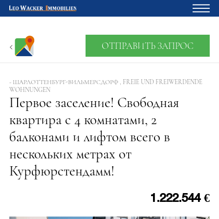
Главная
ОТПРАВИТЬ ЗАПРОС
Владельцам
О нас
- ШАРЛОТТЕНБУРГ-ВИЛЬМЕРСДОРФ , FREIE UND FREIWERDENDE
WOHNUNGEN
Девелопмент
Первое заселение! Свободная
квартира с 4 комнатами, 2
Кредитный калькулятор
балконами и лифтом всего в
Контакты
нескольких метрах от
Отзыв
Курфюрстендамм!
1.222.544 €