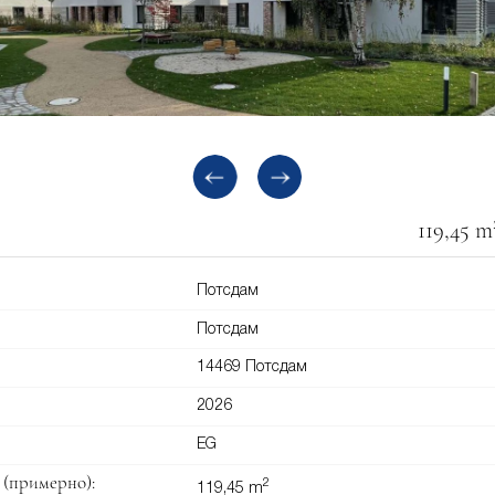
119,45 m
Потсдам
Потсдам
14469 Потсдам
2026
EG
(примерно):
2
119,45 m