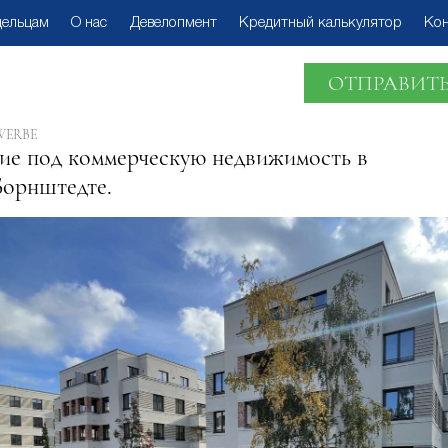
дельцам
О нас
Девелопмент
Кредитный калькулятор
Ко
ОТПРАВИТЬ
WERBE
ие под коммерческую недвижимость в
орнштедте.