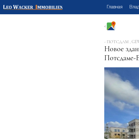
Главная
Вла
- ПОТСДАМ , GE
Новое здан
Потсдаме-Б