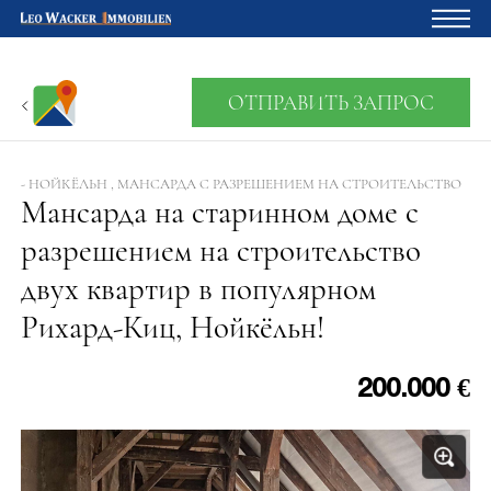
Главная
ОТПРАВИТЬ ЗАПРОС
Владельцам
О нас
- НОЙКЁЛЬН , МАНСАРДА С РАЗРЕШЕНИЕМ НА СТРОИТЕЛЬСТВО
Мансарда на старинном доме с
Девелопмент
разрешением на строительство
Кредитный калькулятор
двух квартир в популярном
Контакты
Рихард-Киц, Нойкёльн!
Отзыв
200.000 €