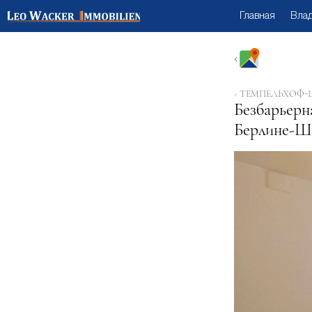
Главная
Вла
- ТЕМПЕЛЬХОФ-
Безбарьерн
Берлине-Шё