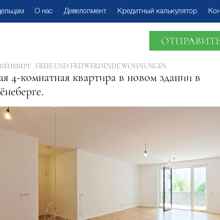
дельцам
О нас
Девелопмент
Кредитный калькулятор
Ко
ОТПРАВИТЬ
ШЁНЕБЕРГ , FREIE UND FREIWERDENDE WOHNUNGEN
ая 4-комнатная квартира в новом здании в
неберге.