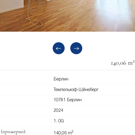
2
140,06 m
Берлин
Темпельхоф-Шёнеберг
10781 Берлин
2024
1. OG
(примерно):
2
140,06 m