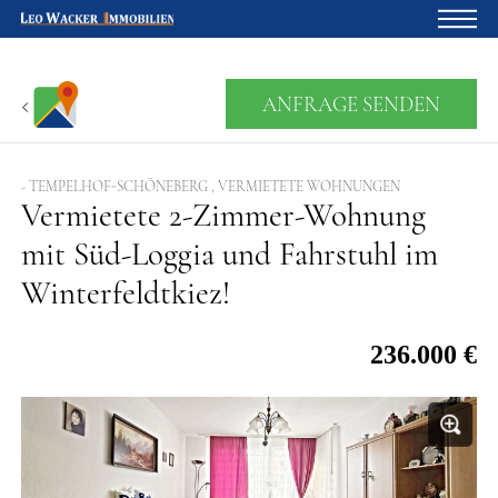
Startseite
ANFRAGE SENDEN
Für Eigentümer
Über uns
- TEMPELHOF-SCHÖNEBERG , VERMIETETE WOHNUNGEN
Vermietete 2-Zimmer-Wohnung
Blog
mit Süd-Loggia und Fahrstuhl im
Projektentwicklung
Winterfeldtkiez!
Kreditrechner
236.000 €
Kontakte
Widerruf