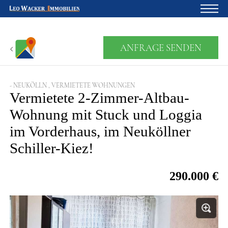
Startseite
ANFRAGE SENDEN
Für Eigentümer
Über uns
- NEUKÖLLN , VERMIETETE WOHNUNGEN
Vermietete 2-Zimmer-Altbau-
Blog
Wohnung mit Stuck und Loggia
Projektentwicklung
im Vorderhaus, im Neuköllner
Schiller-Kiez!
Kreditrechner
Kontakte
290.000 €
Widerruf