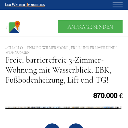
Startseite
ANFRAGE SENDEN
Für Eigentümer
Über uns
- CHARLOTTENBURG-WILMERSDORF , FREIE UND FREIWERDENDE
WOHNUNGEN
Freie, barrierefreie 3-Zimmer-
Blog
Wohnung mit Wasserblick, EBK,
Projektentwicklung
Fußbodenheizung, Lift und TG!
Kreditrechner
870.000 €
Kontakte
Widerruf