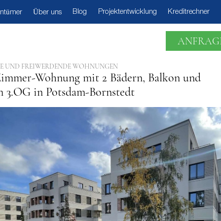
Blog
Projektentwicklung
Kreditrechner
entümer
Über uns
ANFRAG
EIE UND FREIWERDENDE WOHNUNGEN
immer-Wohnung mit 2 Bädern, Balkon und
m 3.OG in Potsdam-Bornstedt