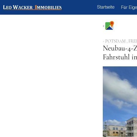
Startseite
Für Eig
- POTSDAM , FR
Neubau-4-Z
Fahrstuhl i