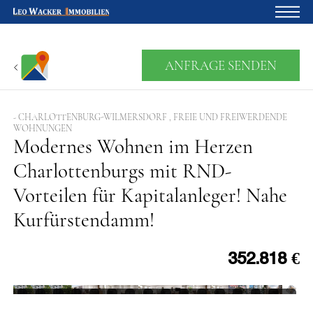
Startseite
ANFRAGE SENDEN
Für Eigentümer
Über uns
- CHARLOTTENBURG-WILMERSDORF , FREIE UND FREIWERDENDE
WOHNUNGEN
Modernes Wohnen im Herzen
Blog
Charlottenburgs mit RND-
Projektentwicklung
Vorteilen für Kapitalanleger! Nahe
Kreditrechner
Kurfürstendamm!
Kontakte
Widerruf
352.818 €