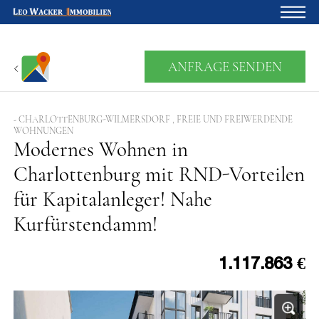
Startseite
ANFRAGE SENDEN
Für Eigentümer
Über uns
- CHARLOTTENBURG-WILMERSDORF , FREIE UND FREIWERDENDE
WOHNUNGEN
Modernes Wohnen in
Blog
Charlottenburg mit RND-Vorteilen
Projektentwicklung
für Kapitalanleger! Nahe
Kreditrechner
Kurfürstendamm!
Kontakte
Widerruf
1.117.863 €