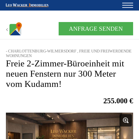
Startseite
ANFRAGE SENDEN
Für Eigentümer
- CHARLOTTENBURG-WILMERSDORF , FREIE UND FREIWERDENDE
Über uns
WOHNUNGEN
Freie 2-Zimmer-Büroeinheit mit
Blog
neuen Fenstern nur 300 Meter
Projektentwicklung
vom Kudamm!
Kreditrechner
255.000 €
Kontakte
Widerruf