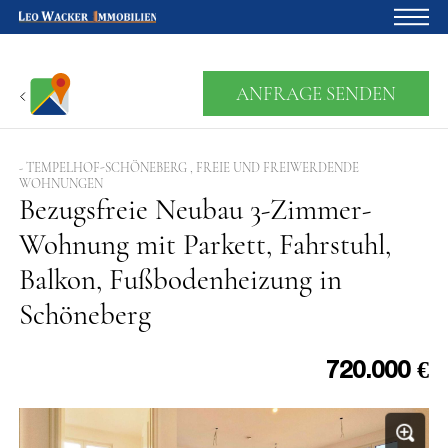
Startseite
ANFRAGE SENDEN
Für Eigentümer
Über uns
- TEMPELHOF-SCHÖNEBERG , FREIE UND FREIWERDENDE
WOHNUNGEN
Bezugsfreie Neubau 3-Zimmer-
Blog
Wohnung mit Parkett, Fahrstuhl,
Projektentwicklung
Balkon, Fußbodenheizung in
Kreditrechner
Schöneberg
Kontakte
Widerruf
720.000 €