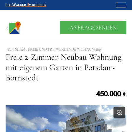
Startseite
ANFRAGE SENDEN
Für Eigentümer
Über uns
- POTSDAM , FREIE UND FREIWERDENDE WOHNUNGEN
Freie 2-Zimmer-Neubau-Wohnung
Blog
mit eigenem Garten in Potsdam-
Projektentwicklung
Bornstedt
Kreditrechner
450.000 €
Kontakte
Widerruf