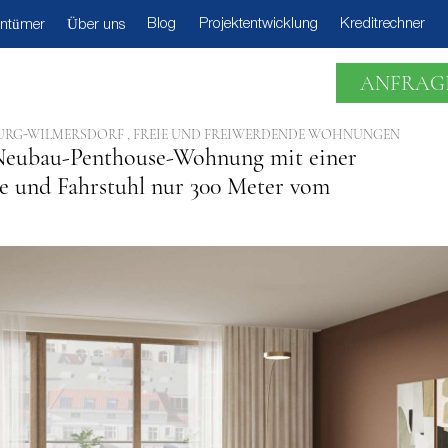
Blog
Projektentwicklung
Kreditrechner
entümer
Über uns
ANFRAG
URG-WILMERSDORF , FREIE UND FREIWERDENDE WOHNUNGEN
eubau-Penthouse-Wohnung mit einer
e und Fahrstuhl nur 300 Meter vom