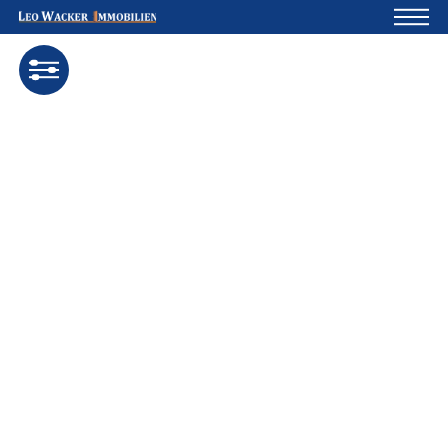
Startseite
Für Eigentümer
Über uns
Blog
Projektentwicklung
Kreditrechner
Kontakte
Widerruf